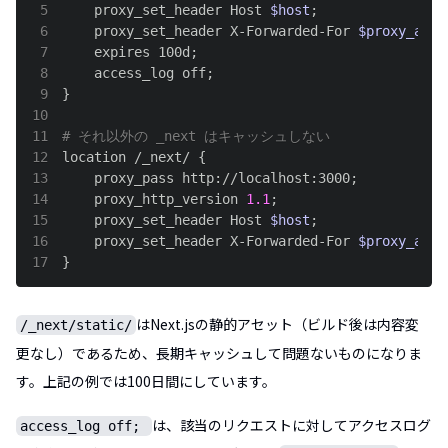
5
    proxy_set_header Host 
$host
;
6
    proxy_set_header X-Forwarded-For 
$proxy_add_
7
    expires 100d
;
8
    access_log off
;
9
}
10
11
# それ以外の _next はキャッシュしない
12
location /_next/ 
{
13
    proxy_pass http://localhost:3000
;
14
    proxy_http_version 
1.1
;
15
    proxy_set_header Host 
$host
;
16
    proxy_set_header X-Forwarded-For 
$proxy_add_
17
}
はNext.jsの静的アセット（ビルド後は内容変
/_next/static/
更なし）であるため、長期キャッシュして問題ないものになりま
す。上記の例では100日間にしています。
は、該当のリクエストに対してアクセスログ
access_log off;