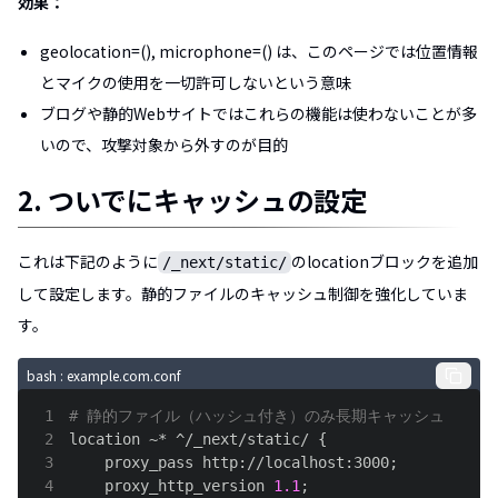
効果：
geolocation=(), microphone=() は、このページでは位置情報
とマイクの使用を一切許可しないという意味
ブログや静的Webサイトではこれらの機能は使わないことが多
いので、攻撃対象から外すのが目的
2. ついでにキャッシュの設定
これは下記のように
のlocationブロックを追加
/_next/static/
して設定します。静的ファイルのキャッシュ制御を強化していま
す。
bash
: example.com.conf
1
# 静的ファイル（ハッシュ付き）のみ長期キャッシュ
2
location ~* ^/_next/static/ 
{
3
    proxy_pass http://localhost:3000
;
4
    proxy_http_version 
1.1
;