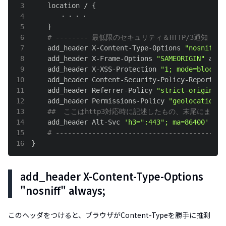
3
    location / 
{
4
5
}
6
# -------- 最低限のセキュリティ＆HTTP/3通知 ----
7
    add_header X-Content-Type-Options 
"nosniff"
 
8
    add_header X-Frame-Options 
"SAMEORIGIN"
 alwa
9
    add_header X-XSS-Protection 
"1; mode=block"
 
10
    add_header Content-Security-Policy-Report-On
11
    add_header Referrer-Policy 
"strict-origin-wh
12
    add_header Permissions-Policy 
"geolocation=(
13
##  ここはhttp3対応時に記述したもの、末尾にま
14
    add_header Alt-Svc 
'h3=":443"; ma=86400'
 alw
15
# ------------------------------------------
16
}
add_header X-Content-Type-Options
"nosniff" always;
このヘッダをつけると、ブラウザがContent-Typeを勝手に推測