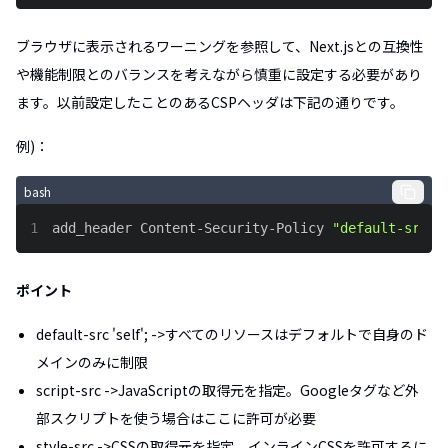
ブラウザに表示されるワーニングを参照して、Next.jsとの互換性
や機能制限とのバランスを考えながら慎重に設定する必要があり
ます。以前設定したことのあるCSPヘッダは下記の通りです。
例)：
bash
1
add_header Content-Security-Policy 
"default-src '
ポイント
default-src 'self'; ->すべてのリソースはデフォルトで自身のド
メインのみに制限
script-src ->JavaScriptの取得元を指定。Googleタグなど外
部スクリプトを使う場合はここに許可が必要
style-src ->CSSの取得元を指定。インラインCSSを許可するに