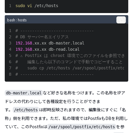
1
sudo
vi
 /etc/hosts
bash
: hosts
1
# -------------------------------
2
# DB サーバー名エイリアス
3
192.168
4
192.168
5
# ⚠ Postfix は chroot 環境でこのファイルを参照できな
6
#    編集したら以下のコマンドで手動でコピーすること！
7
#    sudo cp /etc/hosts /var/spool/postfix/etc/ho
8
# -------------------------------
など好きな名称をつけます。この名称をIPア
db-master.local
ドレスの代わりにして各種設定を行うことができま
す。
は即時反映されますので、編集後にすぐに「名
/etc/hosts
称」側を利用できます。ただ、私の環境ではPostfixもDBを利用し
ていて、このPostfixは
を参
/var/spool/postfix/etc/hosts