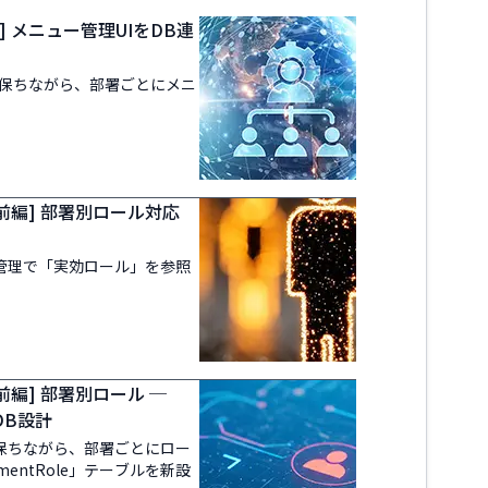
] メニュー管理UIをDB連
を保ちながら、部署ごとにメニ
前編] 部署別ロール対応
ーザ管理で「実効ロール」を参照
前編] 部署別ロール ─
とDB設計
を保ちながら、部署ごとにロー
entRole」テーブルを新設