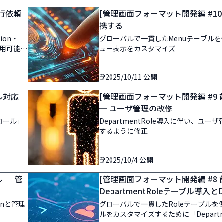
発行依頼
[管理画面フォーマット開発編 #10
携する
ion・
グローバルで一貫したMenuテーブル
運用可能な
ュー表示をカスタマイズ
2025/10/11
公開
ル対応
[管理画面フォーマット開発編 #9 
─ ユーザ管理の改修
効ロール」
DepartmentRole導入に伴い、ユ
するように修正
2025/10/4
公開
 ─ 管
[管理画面フォーマット開発編 #8 
DepartmentRoleテーブル導入
onと管理
グローバルで一貫したRoleテーブル
ルをカスタマイズするために「Departm