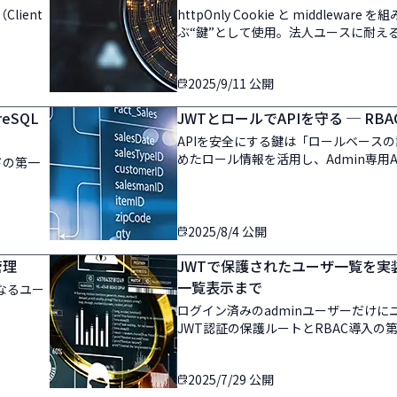
lient
httpOnly Cookie と middlewar
ぶ“鍵”として使用。法人ユースに耐え
2025/9/11
公開
eSQL
JWTとロールでAPIを守る ─ RB
APIを安全にする鍵は「ロールベースの認
めたロール情報を活用し、Admin専用A
ドの第一
本を実践
2025/8/4
公開
管理
JWTで保護されたユーザ一覧を実
一覧表示まで
なるユー
ログイン済みのadminユーザーだけ
JWT認証の保護ルートとRBAC導入の
2025/7/29
公開