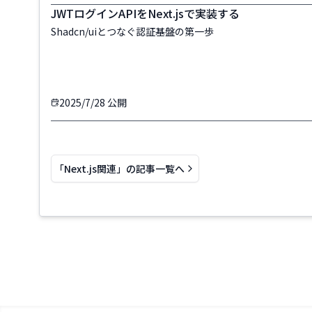
JWTログインAPIをNext.jsで実装する
Shadcn/uiとつなぐ認証基盤の第一歩
2025/7/28
公開
「
Next.js関連
」の記事一覧へ