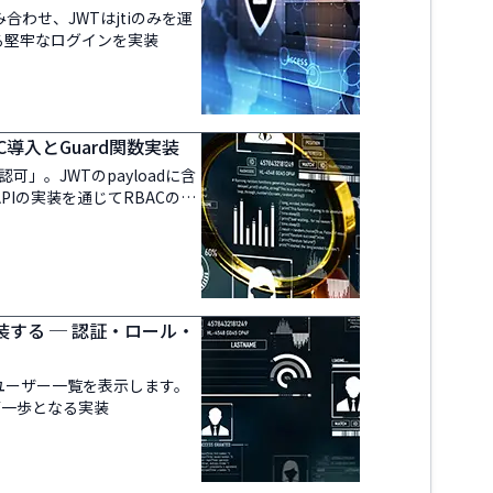
e を組み合わせ、JWTはjtiのみを運
る堅牢なログインを実装
AC導入とGuard関数実装
可」。JWTのpayloadに含
PIの実装を通じてRBACの基
装する ─ 認証・ロール・
にユーザー一覧を表示します。
第一歩となる実装