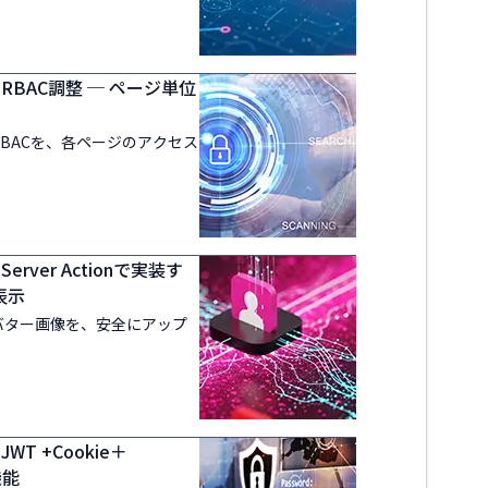
RBAC調整 ─ ページ単位
BACを、各ページのアクセス
rver Actionで実装す
表示
バター画像を、安全にアップ
T +Cookie＋
機能