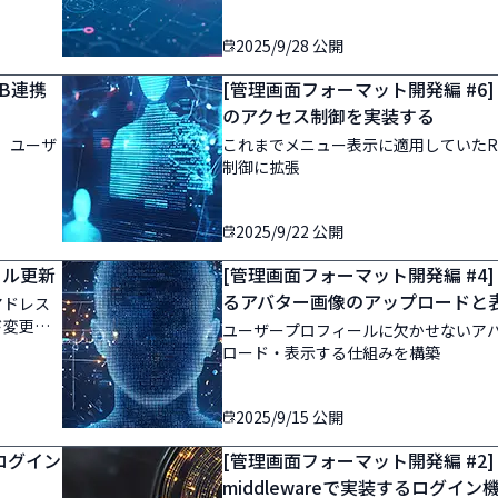
2025/9/28
公開
DB連携
[管理画面フォーマット開発編 #6] 
のアクセス制御を実装する
、ユーザ
これまでメニュー表示に適用していたR
制御に拡張
2025/9/22
公開
ール更新
[管理画面フォーマット開発編 #4] Se
るアバター画像のアップロードと
アドレス
ド変更」
ユーザープロフィールに欠かせないア
ロード・表示する仕組みを構築
2025/9/15
公開
でログイン
[管理画面フォーマット開発編 #2] JW
middlewareで実装するログイン