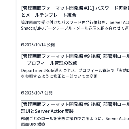
[管理画面フォーマット開発編 #11] パスワード再
とメールテンプレート統合
管理画面で受け付けたパスワード再発行依頼を、Server Act
Shadcn/uiのデータテーブル・メール送信を組み合わせて
ワークフローに統合
2025/10/14
公開
[管理画面フォーマット開発編 #9 後編] 部署別ロー
─ プロフィール管理の改修
DepartmentRole導入に伴い、プロフィール管理で「実
を参照するように修正と一部ついでの変更
2025/10/7
公開
[管理画面フォーマット開発編 #8 後編] 部署別ロール
理UIとServer Action実装
部署ごとのロールを実際に操作できるように、Server Acti
画面UIを構築