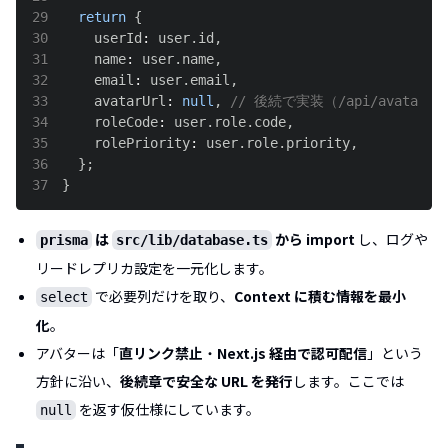
29
return
{
30
    userId
:
 user
.
id
,
31
    name
:
 user
.
name
,
32
    email
:
 user
.
email
,
33
    avatarUrl
:
null
,
// 後続で実装（/api/avatar/[
34
    roleCode
:
 user
.
role
.
code
,
35
    rolePriority
:
 user
.
role
.
priority
,
36
}
;
37
}
は
から import
し、ログや
prisma
src/lib/database.ts
リードレプリカ設定を一元化します。
で必要列だけを取り、
Context に積む情報を最小
select
化
。
アバターは「
直リンク禁止
・
Next.js 経由で認可配信
」という
方針に沿い、
後続章で安全な URL を発行
します。ここでは
を返す仮仕様にしています。
null