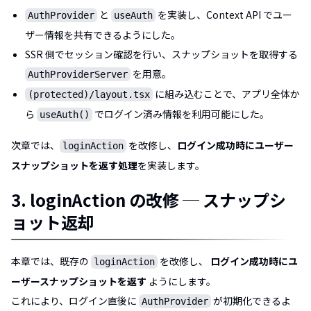
と
を実装し、Context API でユー
AuthProvider
useAuth
ザー情報を共有できるようにした。
SSR 側でセッション確認を行い、スナップショットを取得する
を用意。
AuthProviderServer
に組み込むことで、アプリ全体か
(protected)/layout.tsx
ら
でログイン済み情報を利用可能にした。
useAuth()
次章では、
を改修し、
ログイン成功時にユーザー
loginAction
スナップショットを返す処理
を実装します。
3. loginAction の改修 ─ スナップシ
ョット返却
本章では、既存の
を改修し、
ログイン成功時にユ
loginAction
ーザースナップショットを返す
ようにします。
これにより、ログイン直後に
が初期化できるよ
AuthProvider