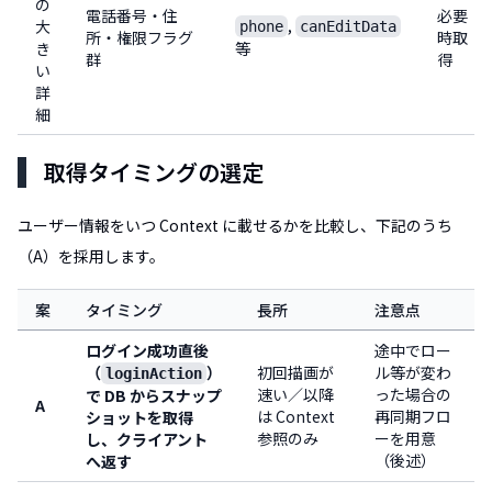
の
電話番号・住
必要
,
大
phone
canEditData
所・権限フラグ
時取
き
等
群
得
い
詳
細
取得タイミングの選定
ユーザー情報をいつ Context に載せるかを比較し、下記のうち
（A）を採用します。
案
タイミング
長所
注意点
ログイン成功直後
途中でロー
（
）
初回描画が
ル等が変わ
loginAction
速い／以降
った場合の
で DB からスナップ
A
は Context
再同期フロ
ショットを取得
参照のみ
ーを用意
し、クライアント
（後述）
へ返す