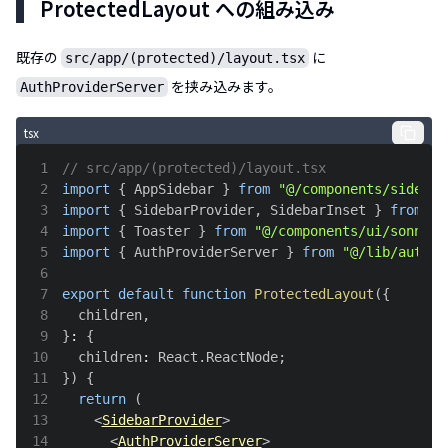
ProtectedLayout への組み込み
既存の
に
src/app/(protected)/layout.tsx
を挟み込みます。
AuthProviderServer
tsx
1
// src/app/(protected)/layout.tsx
2
import
{
AppSidebar
}
from
"@/components/sidebar
3
import
{
SidebarProvider
,
SidebarInset
}
from
"@
4
import
{
Toaster
}
from
"@/components/ui/sonner"
5
import
{
AuthProviderServer
}
from
"@/lib/auth/p
6
7
export
default
function
ProtectedLayout
(
{
8
  children
,
9
}
:
{
10
  children
:
React
.
ReactNode
;
11
}
)
{
12
return
(
13
<
SidebarProvider
>
14
<
AuthProviderServer
>