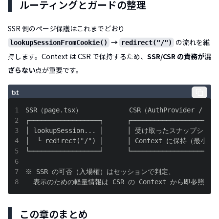
ルーティングとガードの整理
SSR 側のページ保護はこれまでどおり
→
の流れを維
lookupSessionFromCookie()
redirect("/")
持します。Context は CSR で保持するため、
SSR/CSR の責務が混
ざらない
点が重要です。
txt
1
2
3
4
5
6
7
8
  表示のための軽量情報は CSR の Context から即参照。
この章のまとめ