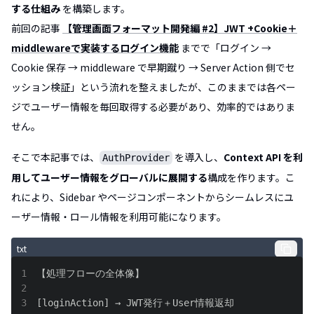
する仕組み
を構築します。
前回の記事
【管理画面フォーマット開発編 #2】JWT +Cookie＋
middlewareで実装するログイン機能
までで「ログイン →
Cookie 保存 → middleware で早期蹴り → Server Action 側でセ
ッション検証」という流れを整えましたが、このままでは各ペー
ジでユーザー情報を毎回取得する必要があり、効率的ではありま
せん。
そこで本記事では、
を導入し、
Context API を利
AuthProvider
用してユーザー情報をグローバルに展開する
構成を作ります。こ
れにより、Sidebar やページコンポーネントからシームレスにユ
ーザー情報・ロール情報を利用可能になります。
txt
1
2
3