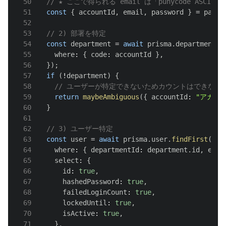
50
// ★ ここで得られる email は「punycode ASCII
51
const
{
 accountId
,
 email
,
 password 
}
=
 parse
52
53
// 2) 部署を特定
54
const
 department 
=
await
 prisma
.
department
.
f
55
    where
:
{
 code
:
 accountId 
}
,
56
}
)
;
57
if
(
!
department
)
{
58
// ユーザーが特定できないためカウントはできない。
59
return
maybeAmbiguous
(
{
 accountId
:
"アカウ
60
}
61
62
// 3) ユーザー特定
63
const
 user 
=
await
 prisma
.
user
.
findFirst
(
{
64
    where
:
{
 departmentId
:
 department
.
id
,
 emai
65
    select
:
{
66
      id
:
true
,
67
      hashedPassword
:
true
,
68
      failedLoginCount
:
true
,
69
      lockedUntil
:
true
,
70
      isActive
:
true
,
71
}
,