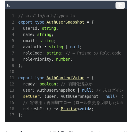
ts
1
// src/lib/auth/types.ts
2
export
type
AuthUserSnapshot
=
{
3
  userId
:
string
;
4
  name
:
string
;
5
  email
:
string
;
6
  avatarUrl
:
string
|
null
;
7
  roleCode
:
string
;
// ← Prisma の Role.code に
8
  rolePriority
:
number
;
9
}
;
10
11
export
type
AuthContextValue
=
{
12
  ready
:
boolean
;
// 初期化済みか
13
  user
:
AuthUserSnapshot
|
null
;
// 未ログイン時は 
14
setUser
:
(
user
:
AuthUserSnapshot
|
null
)
=>
vo
15
// 将来用：再同期フロー（ロール変更を反映したい等）
16
  refresh
?
:
(
)
=>
Promise
<
void
>
;
17
}
;