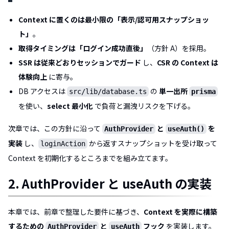
Context に置くのは最小限の「表示/認可用スナップショッ
ト」
。
取得タイミングは「ログイン成功直後」
（方針 A）を採用。
SSR は従来どおりセッションでガード
し、
CSR の Context は
体験向上
に寄与。
DB アクセスは
の
単一出所
src/lib/database.ts
prisma
を使い、
select 最小化
で負荷と漏洩リスクを下げる。
次章では、この方針に沿って
と
を
AuthProvider
useAuth()
実装
し、
から返すスナップショットを受け取って
loginAction
Context を初期化するところまでを組み立てます。
2. AuthProvider と useAuth の実装
本章では、前章で整理した要件に基づき、
Context を実際に構築
するための
と
フック
を実装します。
AuthProvider
useAuth