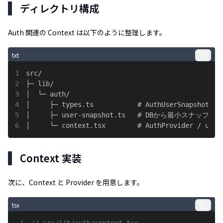
ディレクトリ構成
Auth 関連の Context は以下のように整理します。
txt
1
2
3
4
5
6
│     └─ context.tsx        # AuthProvider / useA
Context 実装
次に、Context と Provider を用意します。
tsx
1
// src/lib/auth/context.tsx