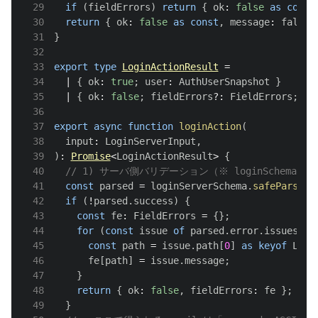
29
if
(
fieldErrors
)
return
{
 ok
:
false
as
const
30
return
{
 ok
:
false
as
const
,
 message
:
 fallba
31
}
32
33
export
type
LoginActionResult
=
34
|
{
 ok
:
true
;
 user
:
AuthUserSnapshot
}
35
|
{
 ok
:
false
;
 fieldErrors
?
:
FieldErrors
;
 me
36
37
export
async
function
loginAction
(
38
  input
:
LoginServerInput
,
39
)
:
Promise
<
LoginActionResult
>
{
40
// 1) サーバ側バリデーション（※ loginSchema 側
41
const
 parsed 
=
 loginServerSchema
.
safeParse
(
i
42
if
(
!
parsed
.
success
)
{
43
const
 fe
:
FieldErrors
=
{
}
;
44
for
(
const
 issue 
of
 parsed
.
error
.
issues
)
{
45
const
 path 
=
 issue
.
path
[
0
]
as
keyof
Logi
46
      fe
[
path
]
=
 issue
.
message
;
47
}
48
return
{
 ok
:
false
,
 fieldErrors
:
 fe 
}
;
49
}