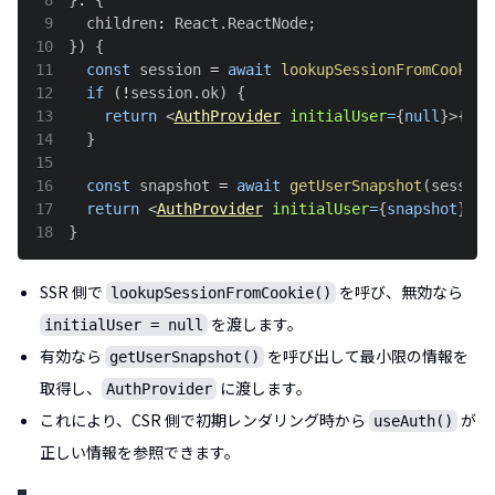
9
  children
:
React
.
ReactNode
;
10
}
)
{
11
const
 session 
=
await
lookupSessionFromCookie
(
12
if
(
!
session
.
ok
)
{
13
return
<
AuthProvider
initialUser
=
{
null
}
>
{
chi
14
}
15
16
const
 snapshot 
=
await
getUserSnapshot
(
session
17
return
<
AuthProvider
initialUser
=
{
snapshot
}
>
{
c
18
}
SSR 側で
を呼び、無効なら
lookupSessionFromCookie()
を渡します。
initialUser = null
有効なら
を呼び出して最小限の情報を
getUserSnapshot()
取得し、
に渡します。
AuthProvider
これにより、CSR 側で初期レンダリング時から
が
useAuth()
正しい情報を参照できます。