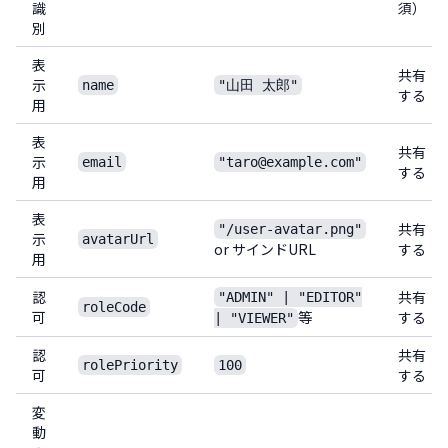
識
須）
別
表
共有
示
name
"山田 太郎"
する
用
表
共有
示
email
"taro@example.com"
する
用
表
共有
"/user-avatar.png"
示
avatarUrl
or サインドURL
する
用
認
共有
"ADMIN" | "EDITOR"
roleCode
可
等
する
| "VIEWER"
認
共有
rolePriority
100
可
する
変
動