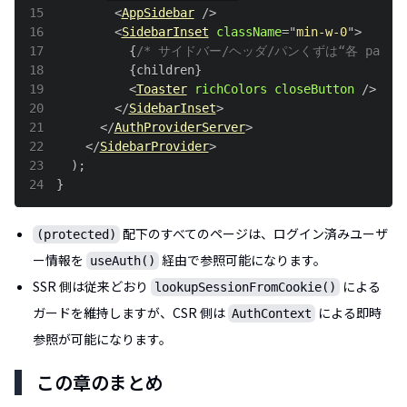
15
<
AppSidebar
/>
16
<
SidebarInset
className
=
"
min-w-0
"
>
17
{
/* サイドバー/ヘッダ/パンくずは“各 page.t
18
{
children
}
19
<
Toaster
richColors
closeButton
/>
20
</
SidebarInset
>
21
</
AuthProviderServer
>
22
</
SidebarProvider
>
23
)
;
24
}
配下のすべてのページは、ログイン済みユーザ
(protected)
ー情報を
経由で参照可能になります。
useAuth()
SSR 側は従来どおり
による
lookupSessionFromCookie()
ガードを維持しますが、CSR 側は
による即時
AuthContext
参照が可能になります。
この章のまとめ