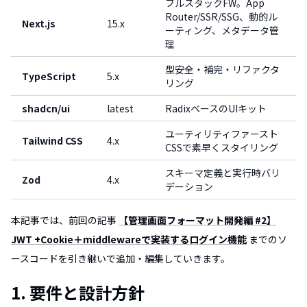
フルスタックFW。App
Router/SSR/SSG、動的ル
Next.js
15.x
ーティング、メタデータ管
理
型安全・補完・リファクタ
TypeScript
5.x
リング
shadcn/ui
latest
RadixベースのUIキット
ユーティリティファースト
Tailwind CSS
4.x
CSSで素早くスタイリング
スキーマ定義と実行時バリ
Zod
4.x
デーション
本記事では、前回の記事
【管理画面フォーマット開発編 #2】
JWT +Cookie＋middlewareで実装するログイン機能
までのソ
ースコードを引き継いで追加・編集していきます。
1. 要件と設計方針