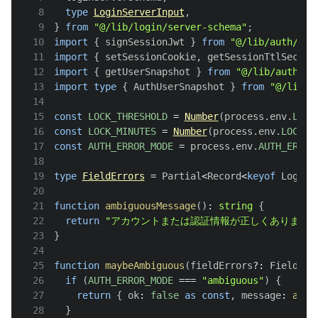
8
type
LoginServerInput
,
9
}
from
"@/lib/login/server-schema"
;
10
import
{
 signSessionJwt 
}
from
"@/lib/auth/jwt
11
import
{
 setSessionCookie
,
 getSessionTtlSecond
12
import
{
 getUserSnapshot 
}
from
"@/lib/auth/us
13
import
type
{
AuthUserSnapshot
}
from
"@/lib/a
14
15
const
LOCK_THRESHOLD
=
Number
(
process
.
env
.
LOCK
16
const
LOCK_MINUTES
=
Number
(
process
.
env
.
LOCK_M
17
const
AUTH_ERROR_MODE
=
 process
.
env
.
AUTH_ERROR
18
19
type
FieldErrors
=
Partial
<
Record
<
keyof
LoginS
20
21
function
ambiguousMessage
(
)
:
string
{
22
return
"アカウントまたは認証情報が正しくありません
23
}
24
25
function
maybeAmbiguous
(
fieldErrors
?
:
FieldErr
26
if
(
AUTH_ERROR_MODE
===
"ambiguous"
)
{
27
return
{
 ok
:
false
as
const
,
 message
:
ambi
28
}