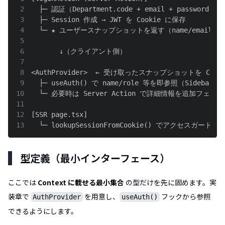
2
3
4
5
6
7
8
9
10
11
12
13
  └─ lookupSessionFromCookie() でアクセスガー
型定義（最小インターフェース）
ここでは
Context に載せる最小集合
の型だけを先に固めます。実
装章で
を用意し、
フックから参照
AuthProvider
useAuth()
できるようにします。