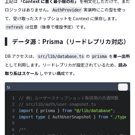
上記は
「Context に置く最小限の形」
を明文化しただけで、まだ
ロジックはありません。
実装時にこの型を使っ
AuthProvider
て、受け取ったスナップショットを Context に保存します。
は任意（後章で増設予定）です。
refresh
データ源：Prisma（リードレプリカ対応）
DB アクセスは、
の
を
単一出所
src/lib/database.ts
prisma
として利用します。リードレプリカが設定されているため、
読み
取り系はスケール
しやすい構成です。
ts
1
// 例）ユーザースナップショット取得用の共通関数
2
// src/lib/auth/user-snapshot.ts
3
import
{
 prisma 
}
from
"@/lib/database"
;
4
import
type
{
AuthUserSnapshot
}
from
"./types"
;
5
6