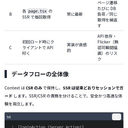
ページ遷移
たびに DB
各
の
page.tsx
B
常に最新
負荷／同じ
SSR で毎回取得
取得を繰返
す
API 依存・
初回ロード時にク
Flicker（無
実装が直感
C
ライアントで API
認可瞬間描
的
叩く
画）のリス
ク
データフローの全体像
Context は
CSR のみ
で保持し、
SSR は従来どおりセッションでガ
ード
します。SSR/CSR の責務を分けることで、安全かつ高速な体
験を両立します。
txt
1