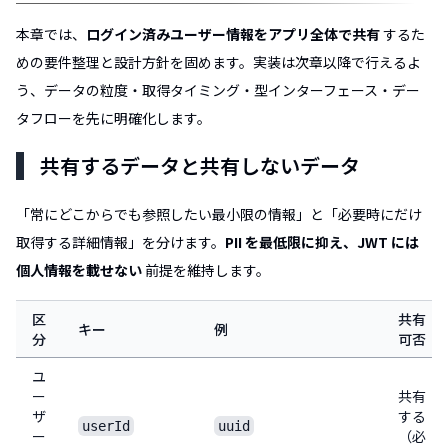
本章では、
ログイン済みユーザー情報をアプリ全体で共有
するた
めの要件整理と設計方針を固めます。実装は次章以降で行えるよ
う、データの粒度・取得タイミング・型インターフェース・デー
タフローを先に明確化します。
共有するデータと共有しないデータ
「常にどこからでも参照したい最小限の情報」と「必要時にだけ
取得する詳細情報」を分けます。
PII を最低限に抑え、JWT には
個人情報を載せない
前提を維持します。
区
共有
キー
例
分
可否
ユ
ー
共有
ザ
する
userId
uuid
ー
（必