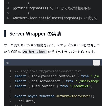
3
4
5
6
<AuthProvider initialUser={snapshot}> に渡して C
Server Wrapper の実装
サーバ側でセッション確認を行い、スナップショットを取得して
から CSR の
を呼び出すラッパーを作ります。
AuthProvider
tsx
1
// src/lib/auth/provider-server.tsx
2
import
{
 lookupSessionFromCookie 
}
from
"./sessi
3
import
{
 getUserSnapshot 
}
from
"./user-snapshot
4
import
{
AuthProvider
}
from
"./context"
;
5
6
export
async
function
AuthProviderServer
(
{
7
  children
,
8
}
:
{