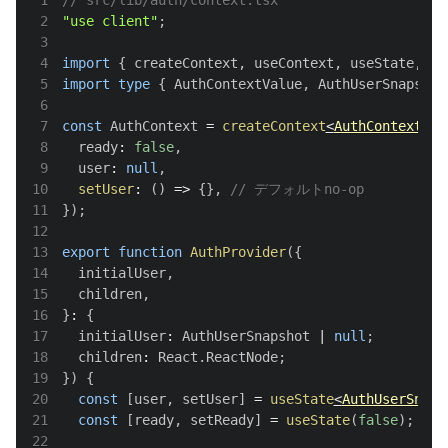
2
"use client"
;
3
4
import
{
 createContext
,
 useContext
,
 useState
,
 us
5
import
type
{
AuthContextValue
,
AuthUserSnapshot
6
7
const
AuthContext
=
createContext
<
AuthContextVal
8
  ready
:
false
,
9
  user
:
null
,
10
setUser
:
(
)
=>
{
}
,
// デフォルトno-op
11
}
)
;
12
13
export
function
AuthProvider
(
{
14
  initialUser
,
15
  children
,
16
}
:
{
17
  initialUser
:
AuthUserSnapshot
|
null
;
18
  children
:
React
.
ReactNode
;
19
}
)
{
20
const
[
user
,
 setUser
]
=
useState
<
AuthUserSnaps
21
const
[
ready
,
 setReady
]
=
useState
(
false
)
;
22