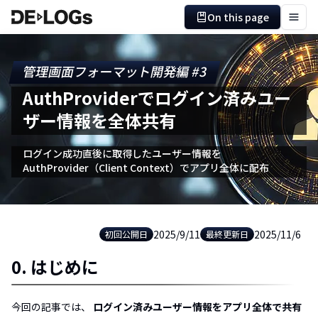
On this page
管理画面フォーマット開発編 #3
AuthProviderでログイン済みユー
ザー情報を全体共有
ログイン成功直後に取得したユーザー情報を
AuthProvider（Client Context）でアプリ全体に配布
2025/9/11
2025/11/6
初回公開日
最終更新日
0. はじめに
今回の記事では、
ログイン済みユーザー情報をアプリ全体で共有