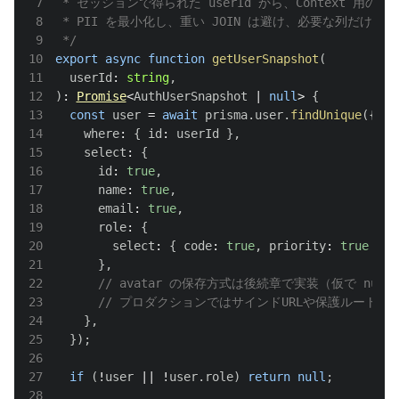
7
8
9
 */
10
export
async
function
getUserSnapshot
(
11
  userId
:
string
,
12
)
:
Promise
<
AuthUserSnapshot
|
null
>
{
13
const
 user 
=
await
 prisma
.
user
.
findUnique
(
{
14
    where
:
{
 id
:
 userId 
}
,
15
    select
:
{
16
      id
:
true
,
17
      name
:
true
,
18
      email
:
true
,
19
      role
:
{
20
        select
:
{
 code
:
true
,
 priority
:
true
}
,
21
}
,
22
// avatar の保存方式は後続章で実装（仮で null
23
// プロダクションではサインドURLや保護ルートを
24
}
,
25
}
)
;
26
27
if
(
!
user 
||
!
user
.
role
)
return
null
;
28