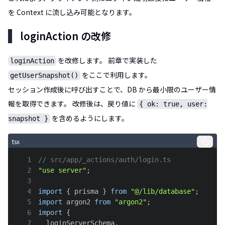
を Context に流し込み可能となります。
loginAction の改修
を改修します。 前章で実装した
loginAction
をここで利用します。
getUserSnapshot()
セッション作成後に呼び出すことで、DB から最小限のユーザー情
報を取得できます。 改修後は、戻り値に
{ ok: true, user:
を含めるようにします。
snapshot }
tsx
1
// src/app/_actions/auth/login.ts
2
"use server"
;
3
4
import
{
 prisma 
}
from
"@/lib/database"
;
5
import
argon2
from
"argon2"
;
6
import
{
7
  loginServerSchema
,