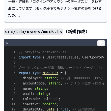
一覧・詳細も「ログイン中アカウントのデータだけ」を返す
形にしています（モック段階でもテナント境界の癖をつける
ため）。
（新規作成）
src/lib/users/mock.ts
ts
1
// src/lib/users/mock.ts
2
import
type
{
UserCreateValues
,
UserUpdateValu
3
4
/** モックのユーザ型（DBレコードのイメージ） */
5
export
type
MockUser
=
{
6
  displayId
:
string
;
// 例: U00000001（DBで
7
  accountCode
:
string
;
// テナント境界（ログイン
8
  name
:
string
;
9
  email
:
string
;
10
  roleCode
:
RoleCode
;
11
  isActive
:
boolean
;
12
  deletedAt
?
:
Date
|
null
;
// 論理削除用