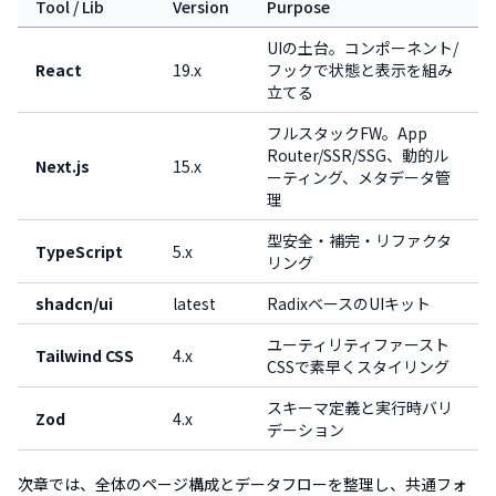
Tool / Lib
Version
Purpose
UIの土台。コンポーネント/
React
19.x
フックで状態と表示を組み
立てる
フルスタックFW。App
Router/SSR/SSG、動的ル
Next.js
15.x
ーティング、メタデータ管
理
型安全・補完・リファクタ
TypeScript
5.x
リング
shadcn/ui
latest
RadixベースのUIキット
ユーティリティファースト
Tailwind CSS
4.x
CSSで素早くスタイリング
スキーマ定義と実行時バリ
Zod
4.x
デーション
次章では、全体のページ構成とデータフローを整理し、共通フォ