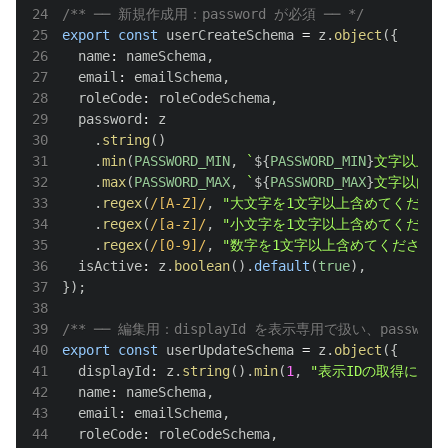
24
/** ── 新規作成用：password が必須 ── */
25
export
const
 userCreateSchema 
=
 z
.
object
(
{
26
  name
:
 nameSchema
,
27
  email
:
 emailSchema
,
28
  roleCode
:
 roleCodeSchema
,
29
  password
:
30
.
string
(
)
31
.
min
(
PASSWORD_MIN
,
`
${
PASSWORD_MIN
}
文字以上で
32
.
max
(
PASSWORD_MAX
,
`
${
PASSWORD_MAX
}
文字以内で
33
.
regex
(
/
[A-Z]
/
,
"大文字を1文字以上含めてください
34
.
regex
(
/
[a-z]
/
,
"小文字を1文字以上含めてください
35
.
regex
(
/
[0-9]
/
,
"数字を1文字以上含めてください。
36
  isActive
:
 z
.
boolean
(
)
.
default
(
true
)
,
37
}
)
;
38
39
/** ── 編集用：displayId を表示専用で扱い、password
40
export
const
 userUpdateSchema 
=
 z
.
object
(
{
41
  displayId
:
 z
.
string
(
)
.
min
(
1
,
"表示IDの取得に失敗
42
  name
:
 nameSchema
,
43
  email
:
 emailSchema
,
44
  roleCode
:
 roleCodeSchema
,