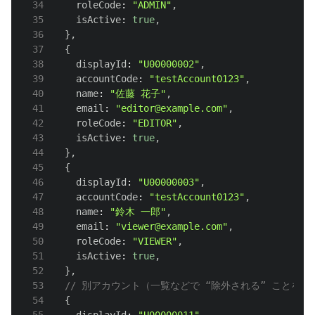
34
    roleCode
:
"ADMIN"
,
35
    isActive
:
true
,
36
}
,
37
{
38
    displayId
:
"U00000002"
,
39
    accountCode
:
"testAccount0123"
,
40
    name
:
"佐藤 花子"
,
41
    email
:
"editor@example.com"
,
42
    roleCode
:
"EDITOR"
,
43
    isActive
:
true
,
44
}
,
45
{
46
    displayId
:
"U00000003"
,
47
    accountCode
:
"testAccount0123"
,
48
    name
:
"鈴木 一郎"
,
49
    email
:
"viewer@example.com"
,
50
    roleCode
:
"VIEWER"
,
51
    isActive
:
true
,
52
}
,
53
// 別アカウント（一覧などで “除外される” ことを
54
{
55
    displayId
:
"U00000011"
,