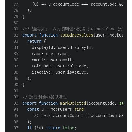
77
(
u
)
=>
 u
.
accountCode
===
 accountCode 
&&
 u
.
78
)
;
79
}
80
81
/** 編集フォームの初期値へ変換（accountCode はフ
82
export
function
toUpdateValues
(
user
:
MockUser
)
83
return
{
84
    displayId
:
 user
.
displayId
,
85
    name
:
 user
.
name
,
86
    email
:
 user
.
email
,
87
    roleCode
:
 user
.
roleCode
,
88
    isActive
:
 user
.
isActive
,
89
}
;
90
}
91
92
// 論理削除の擬似処理
93
export
function
markDeleted
(
accountCode
:
strin
94
const
 u 
=
 mockUsers
.
find
(
95
(
x
)
=>
 x
.
accountCode
===
 accountCode 
&&
 x
.
96
)
;
97
if
(
!
u
)
return
false
;