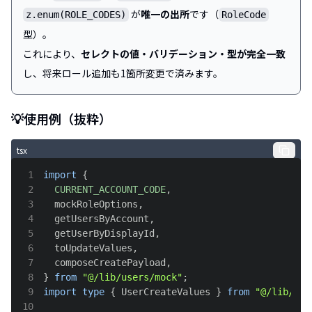
が
唯一の出所
です（
z.enum(ROLE_CODES)
RoleCode
型）。
これにより、
セレクトの値・バリデーション・型が完全一致
し、将来ロール追加も1箇所変更で済みます。
💡使用例（抜粋）
tsx
1
import
{
2
CURRENT_ACCOUNT_CODE
,
3
  mockRoleOptions
,
4
  getUsersByAccount
,
5
  getUserByDisplayId
,
6
  toUpdateValues
,
7
  composeCreatePayload
,
8
}
from
"@/lib/users/mock"
;
9
import
type
{
UserCreateValues
}
from
"@/lib/use
10