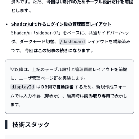
済みです。ただ、
今回はUI制作のためテーブル設計だけを前提
とします
。
Shadcn/uiで作るログイン後の管理画面レイアウト
Shadcn/ui「sidebar-07」をベースに、共通サイドバー/ヘッ
ダ、ダークモード切替、
レイアウトを構築済み
/dashboard
です。
今回はこの記事の続きになります
。
💡以降は、上記のテーブル設計と管理画面レイアウトを前提
に、ユーザ管理ページ群を実装します。
は
DB側で自動採番
するため、新規作成フォー
displayId
ムでは入力不要（非表示）、編集時は
読み取り専用
で表示し
ます。
技術スタック