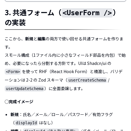
3. 共通フォーム（
）
<UserForm />
の実装
ここから、
新規
と
編集
の両方で使い回せる共通フォームを作りま
す。
スモール構成（1ファイル内に小さなフィールド部品を内包）で始
め、必要になったら分割する方針です。UIは Shadcn/ui の
を使って RHF（React Hook Form）と橋渡し、バリデ
<Form>
ーションは 2-2 の Zod スキーマ（
/
userCreateSchema
）に全面委譲します。
userUpdateSchema
◯完成イメージ
新規
：氏名／メール／ロール／パスワード／有効フラグ
（
はなし）
displayId