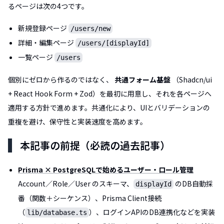
るページは次の4つです。
新規登録ページ
/users/new
詳細・編集ページ
/users/[displayId]
一覧ページ
/users
個別にゼロから作るのではなく、
共通フォーム基盤
（Shadcn/ui
+ React Hook Form + Zod）を最初に用意し、それを各ページへ
適用する方針で進めます。共通化により、UIとバリデーションの
重複を避け、保守性と実装速度を高めます。
本記事の前提（必読の過去記事）
Prisma × PostgreSQLで始めるユーザー・ロール管理
Account／Role／User のスキーマ、
のDB自動採
displayId
番（関数＋シーケンス）、Prisma Client接続
（
）、ログインAPIのDB連携化などを実装
lib/database.ts