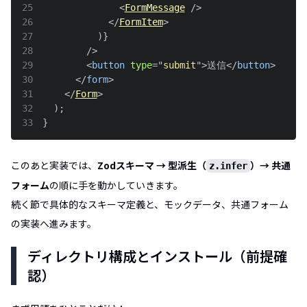
25
<
FormMessage
/>
26
</
FormItem
>
27
)
}
28
/>
29
<
button
type
=
"
submit
"
>
送信
</
button
>
30
</
form
>
31
</
Form
>
32
)
;
33
}
このあと実装では、
Zodスキーマ → 型派生（
）→ 共通
z.infer
フォーム
の順に手を動かしていきます。
続く節で具体的なスキーマ定義と、モックデータ、共通フォーム
の実装へ進みます。
ディレクトリ構成とインストール（前提確
認）