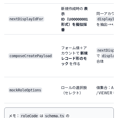
新規作成時の
表
同一アカウ
示
ID（U00000001
nextDisplayIdFor
displayId
形式）を擬似採
を抽出→+1
番
フォーム値＋ア
nextDispl
カウントで
新規
で
composeCreatePayload
display
レコード形のモ
合体
ック
を作る
ロールの選択肢
値集合：ADMIN
mockRoleOptions
（セレクト）
/ VIEWER
メモ：
は
の
roleCode
schema.ts