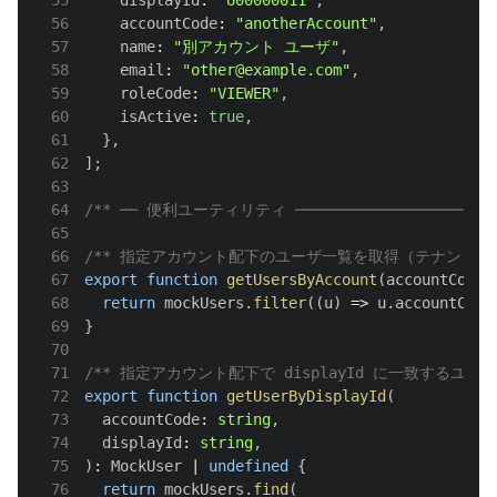
56
    accountCode
:
"anotherAccount"
,
57
    name
:
"別アカウント ユーザ"
,
58
    email
:
"other@example.com"
,
59
    roleCode
:
"VIEWER"
,
60
    isActive
:
true
,
61
}
,
62
]
;
63
64
/** ── 便利ユーティリティ ───────────────────────
65
66
/** 指定アカウント配下のユーザ一覧を取得（テナント境界
67
export
function
getUsersByAccount
(
accountCode
:
68
return
 mockUsers
.
filter
(
(
u
)
=>
 u
.
accountCode
69
}
70
71
/** 指定アカウント配下で displayId に一致するユーザ
72
export
function
getUserByDisplayId
(
73
  accountCode
:
string
,
74
  displayId
:
string
,
75
)
:
MockUser
|
undefined
{
76
return
 mockUsers
.
find
(