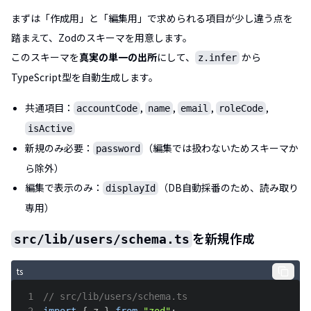
まずは「作成用」と「編集用」で求められる項目が少し違う点を
踏まえて、Zodのスキーマを用意します。
このスキーマを
真実の単一の出所
にして、
から
z.infer
TypeScript型を自動生成します。
共通項目：
,
,
,
,
accountCode
name
email
roleCode
isActive
新規のみ必要：
（編集では扱わないためスキーマか
password
ら除外）
編集で表示のみ：
（DB自動採番のため、読み取り
displayId
専用）
を新規作成
src/lib/users/schema.ts
ts
1
// src/lib/users/schema.ts
2
import
{
 z 
}
from
"zod"
;