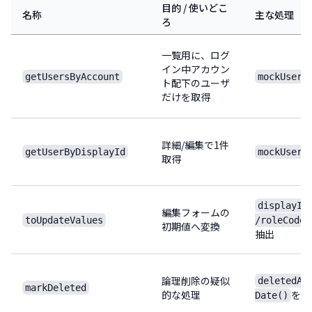
目的 / 使いどこ
名称
主な処理
ろ
一覧用に、ログ
イン中アカウン
getUsersByAccount
mockUsers
ト配下のユーザ
だけを取得
詳細/編集で1件
getUserByDisplayId
mockUsers
取得
displayId
編集フォームの
toUpdateValues
/roleCode/
初期値へ変換
抽出
論理削除の疑似
deletedAt
markDeleted
的な処理
をセ
Date()