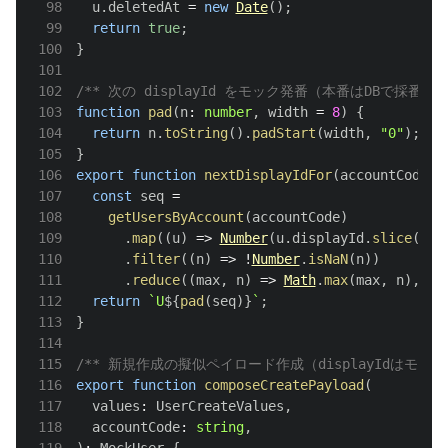
98
  u
.
deletedAt
=
new
Date
(
)
;
99
return
true
;
100
}
101
102
/** 次の displayId をモック発番（本番はDBで採番） 
103
function
pad
(
n
:
number
,
 width 
=
8
)
{
104
return
 n
.
toString
(
)
.
padStart
(
width
,
"0"
)
;
105
}
106
export
function
nextDisplayIdFor
(
accountCode
:
107
const
 seq 
=
108
getUsersByAccount
(
accountCode
)
109
.
map
(
(
u
)
=>
Number
(
u
.
displayId
.
slice
(
1
)
)
110
.
filter
(
(
n
)
=>
!
Number
.
isNaN
(
n
)
)
111
.
reduce
(
(
max
,
 n
)
=>
Math
.
max
(
max
,
 n
)
,
0
)
112
return
`
U
${
pad
(
seq
)
}
`
;
113
}
114
115
/** 新規作成の擬似ペイロード作成（displayIdはモック発番
116
export
function
composeCreatePayload
(
117
  values
:
UserCreateValues
,
118
  accountCode
:
string
,
119
)
:
MockUser
{