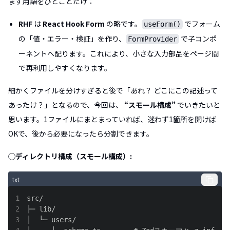
まず用語をひとことだけ：
RHF
は
React Hook Form
の略です。
でフォーム
useForm()
の「値・エラー・検証」を作り、
で子コンポ
FormProvider
ーネントへ配ります。これにより、小さな入力部品をページ間
で再利用しやすくなります。
細かくファイルを分けすぎると後で「あれ？ どこにこの記述って
あったけ？」となるので、今回は、
“スモール構成”
でいきたいと
思います。1ファイルにまとまっていれば、迷わず1箇所を開けば
OKで、後から必要になったら分割できます。
◯ディレクトリ構成（スモール構成）:
txt
1
2
3