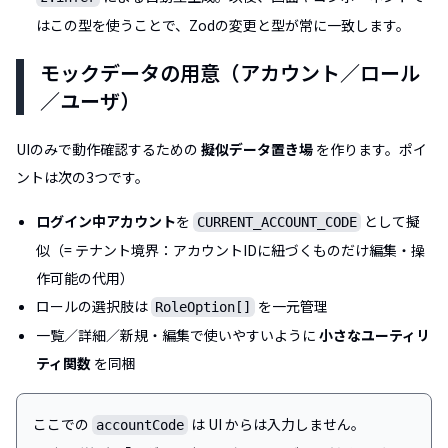
はこの型を使うことで、Zodの変更と型が常に一致します。
モックデータの用意（アカウント／ロール
／ユーザ）
UIのみで動作確認するための
擬似データ置き場
を作ります。ポイ
ントは次の3つです。
ログイン中アカウント
を
として擬
CURRENT_ACCOUNT_CODE
似（= テナント境界：アカウントIDに紐づくものだけ編集・操
作可能の代用）
ロールの選択肢は
を一元管理
RoleOption[]
一覧／詳細／新規・編集で使いやすいように
小さなユーティリ
ティ関数
を同梱
ここでの
は UI からは入力しません。
accountCode