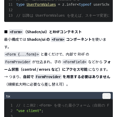
11
type
UserFormValues
=
 z
.
infer
<
typeof
 userSchema
>
12
13
// 以降は UserFormValues を使えば、スキーマ変更に
■
（Shadcn/ui）とRHFコンテキスト
<Form>
最小構成では
Shadcn/ui の
コンポーネント
を使いま
<Form>
す。
と書くだけで、内部で RHF の
<Form {...form}>
が仕込まれ、子の
などから
フォ
FormProvider
<FormField>
ーム状態（control / errors など）にアクセス可能
になります。
→ つまり、
自前で
を用意する必要はありません
FormProvider
（規模拡大時に必要なら差し替え可）。
tsx
1
// ミニ例2：<Form> を使った最小フォーム（自前の FormP
2
"use client"
;
3