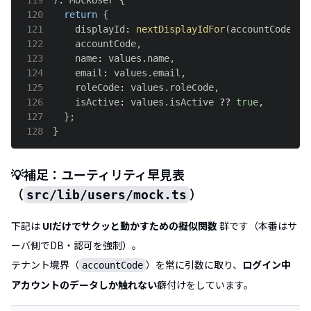
120
return
{
121
    displayId
:
nextDisplayIdFor
(
accountCode
)
,
122
    accountCode
,
123
    name
:
 values
.
name
,
124
    email
:
 values
.
email
,
125
    roleCode
:
 values
.
roleCode
,
126
    isActive
:
 values
.
isActive
??
true
,
127
}
;
128
}
💡補足：ユーティリティ早見表
（
）
src/lib/users/mock.ts
下記は
UIだけでサクッと動かすための擬似関数
群です（本番はサ
ーバ側でDB・認可を強制）。
テナント境界（
）を常に引数に取り、
ログイン中
accountCode
アカウントのデータしか触れない
癖付けをしています。