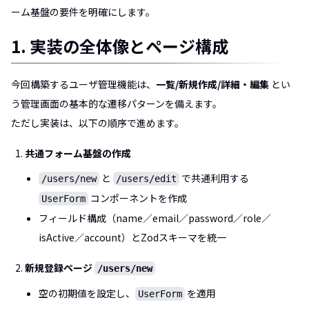
ーム基盤の要件を明確にします。
1. 実装の全体像とページ構成
今回構築するユーザ管理機能は、
一覧/新規作成/詳細・編集
とい
う管理画面の基本的な遷移パターンを備えます。
ただし実装は、以下の順序で進めます。
共通フォーム基盤の作成
と
で共通利用する
/users/new
/users/edit
コンポーネントを作成
UserForm
フィールド構成（name／email／password／role／
isActive／account）とZodスキーマを統一
新規登録ページ
/users/new
空の初期値を設定し、
を適用
UserForm