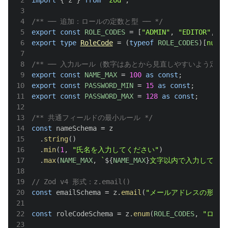
3
4
/** ── 追加：ロールの定数と型 ── */
5
export
const
ROLE_CODES
=
[
"ADMIN"
,
"EDITOR"
,
"V
6
export
type
RoleCode
=
(
typeof
ROLE_CODES
)
[
numbe
7
8
/** ── 入力ルール（数字はあとから見直しやすいよう定数化）
9
export
const
NAME_MAX
=
100
as
const
;
10
export
const
PASSWORD_MIN
=
15
as
const
;
11
export
const
PASSWORD_MAX
=
128
as
const
;
12
13
/** 共通フィールドの最小ルール */
14
const
 nameSchema 
=
15
.
string
(
)
16
.
min
(
1
,
"氏名を入力してください"
)
17
.
max
(
NAME_MAX
,
`
${
NAME_MAX
}
文字以内で入力してくだ
18
19
// Zod v4 形式：z.email()
20
const
 emailSchema 
=
 z
.
email
(
"メールアドレスの形式が
21
22
const
 roleCodeSchema 
=
 z
.
enum
(
ROLE_CODES
,
"ロー
23