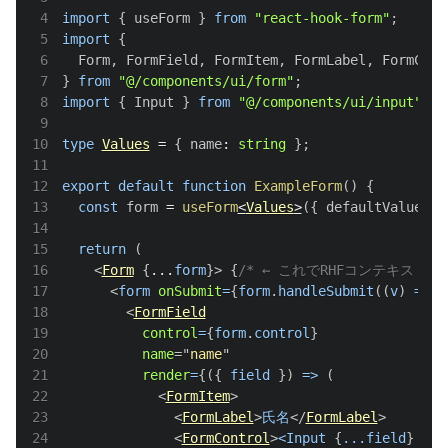
4
import
{
 useForm 
}
from
"react-hook-form"
;
5
import
{
6
Form
,
FormField
,
FormItem
,
FormLabel
,
FormCont
7
}
from
"@/components/ui/form"
;
8
import
{
Input
}
from
"@/components/ui/input"
;
9
10
type
Values
=
{
 name
:
string
}
;
11
12
export
default
function
ExampleForm
(
)
{
13
const
 form 
=
useForm
<
Values
>
(
{
 defaultValues
:
14
15
return
(
16
<
Form
{
...
form
}
>
{
/* ← これでRHFコンテキストが
17
<
form
onSubmit
=
{
form
.
handleSubmit
(
(
v
)
=>
c
18
<
FormField
19
control
=
{
form
.
control
}
20
name
=
"
name
"
21
render
=
{
(
{
 field 
}
)
=>
(
22
<
FormItem
>
23
<
FormLabel
>
氏名
</
FormLabel
>
24
<
FormControl
>
<Input 
{
...
field
}
 pl