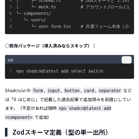
4
5
6
7
8
      └─ user-form.tsx    # 共通フォーム本体
◯依存パッケージ（導入済みならスキップ）：
zsh
1
npx shadcn@latest add select switch
Shadcn/ui の
,
,
,
,
など
form
input
button
card
separator
は「0 .はじめに」で記載した過去記事で追加済みを前提にしてい
ます。（不足があれば随時
npx shadcn@latest add
で追加）
<component>
Zodスキーマ定義（型の単一出所）