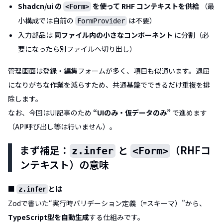
Shadcn/ui の
を使って RHF コンテキストを供給
（最
<Form>
小構成では自前の
は不要）
FormProvider
入力部品は
同ファイル内の小さなコンポーネント
に分割（必
要になったら別ファイルへ切り出し）
管理画面は登録・編集フォームが多く、項目も似通います。退屈
になりがちな作業を減らすため、共通基盤でできるだけ重複を排
除します。
なお、今回はUI記事のため
“UIのみ・仮データのみ”
で進めます
（API呼び出し等は行いません）。
まず補足：
と
（RHFコ
z.infer
<Form>
ンテキスト）の意味
■
とは
z.infer
Zodで書いた“実行時バリデーション定義（=スキーマ）”から、
TypeScript型を自動生成
する仕組みです。