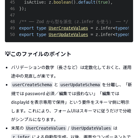
45
  isActive
:
 z
.
boolean
(
)
.
default
(
true
)
,
46
}
)
;
47
48
/** ── Zod から型を派生（z.infer を使う） ── */
49
export
type
UserCreateValues
=
 z
.
infer
<
typeof
 us
50
export
type
UserUpdateValues
=
 z
.
infer
<
typeof
 us
💡このファイルのポイント
バリデーションの数字（長さなど）は定数化しておくと、運用
途中の見直しが楽です。
と
を分離し、「新
userCreateSchema
userUpdateSchema
規では password 必須／編集では扱わない」「編集では
displayId を表示専用で保持」という要件をスキーマ側に明示
します。これにより、フォームUIはスキーマに従うだけで分岐
がシンプルになります。
末尾の
/
は
UserCreateValues
UserUpdateValues
による自動型生成。以後、画面やコンポーネントで
z.infer