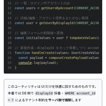
11
// 一覧：ログイン中アカウントのみ
12
const
 users 
=
getUsersByAccount
(
CURRENT_ACCOUNT_
13
14
// 詳細/編集：アカウント境界をまたがない取得
15
const
 user 
=
getUserByDisplayId
(
CURRENT_ACCOUNT_
16
17
// 編集フォームの初期値へ変換
18
const
 initialValues 
=
 user 
?
toUpdateValues
(
user
19
20
// 新規作成：displayId をモック発番しつつ accountCo
21
function
handleCreate
(
values
:
UserCreateValues
)
22
const
 payload 
=
composeCreatePayload
(
values
,
C
23
console
.
log
(
payload
)
;
24
}
このユーティリティは UI だけを快適に回すためのものです。
本番では DB 側で
採番・
displayId
WHERE account_id
によるテナント制約を
サーバ側で強制
します
= ?