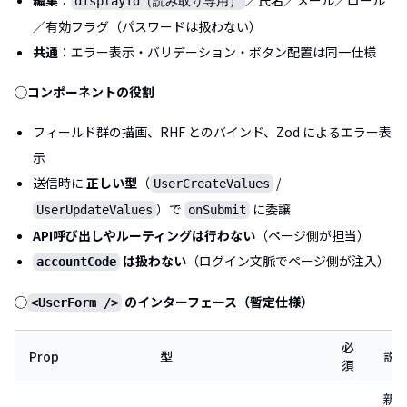
編集
：
／氏名／メール／ロール
displayId（読み取り専用）
／有効フラグ（パスワードは扱わない）
共通
：エラー表示・バリデーション・ボタン配置は同一仕様
◯コンポーネントの役割
フィールド群の描画、RHF とのバインド、Zod によるエラー表
示
送信時に
正しい型
（
/
UserCreateValues
）で
に委譲
UserUpdateValues
onSubmit
API呼び出しやルーティングは行わない
（ページ側が担当）
は扱わない
（ログイン文脈でページ側が注入）
accountCode
◯
のインターフェース（暫定仕様）
<UserForm />
必
Prop
型
説
須
新