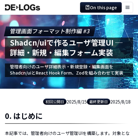
On this page
管理画面フォーマット制作編 #3
Shadcn/uiで作るユーザ管理UI ─
詳細・新規・編集フォーム実装
管理者向けのユーザ詳細表示・新規登録・編集画面を
Shadcn/uiとReact Hook Form、Zodを組み合わせて実装
2025/8/15
2025/8/18
初回公開日
最終更新日
0. はじめに
本記事では、管理者向けのユーザ管理UIを構築します。対象とな