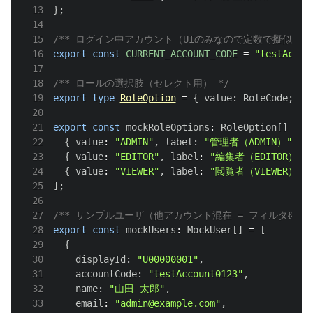
13
}
;
14
15
/** ログイン中アカウント（UIのみなので定数で擬似） *
16
export
const
CURRENT_ACCOUNT_CODE
=
"testAccou
17
18
/** ロールの選択肢（セレクト用） */
19
export
type
RoleOption
=
{
 value
:
RoleCode
;
 la
20
21
export
const
 mockRoleOptions
:
RoleOption
[
]
=
[
22
{
 value
:
"ADMIN"
,
 label
:
"管理者（ADMIN）"
}
,
23
{
 value
:
"EDITOR"
,
 label
:
"編集者（EDITOR）"
24
{
 value
:
"VIEWER"
,
 label
:
"閲覧者（VIEWER）"
25
]
;
26
27
/** サンプルユーザ（他アカウント混在 = フィルタ確認用
28
export
const
 mockUsers
:
MockUser
[
]
=
[
29
{
30
    displayId
:
"U00000001"
,
31
    accountCode
:
"testAccount0123"
,
32
    name
:
"山田 太郎"
,
33
    email
:
"admin@example.com"
,