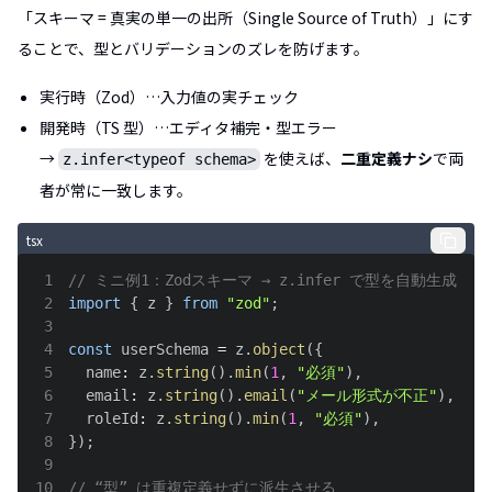
「スキーマ = 真実の単一の出所（Single Source of Truth）」にす
ることで、型とバリデーションのズレを防げます。
実行時（Zod）…入力値の実チェック
開発時（TS 型）…エディタ補完・型エラー
→
を使えば、
二重定義ナシ
で両
z.infer<typeof schema>
者が常に一致します。
tsx
1
// ミニ例1：Zodスキーマ → z.infer で型を自動生成
2
import
{
 z 
}
from
"zod"
;
3
4
const
 userSchema 
=
 z
.
object
(
{
5
  name
:
 z
.
string
(
)
.
min
(
1
,
"必須"
)
,
6
  email
:
 z
.
string
(
)
.
email
(
"メール形式が不正"
)
,
7
  roleId
:
 z
.
string
(
)
.
min
(
1
,
"必須"
)
,
8
}
)
;
9
10
// “型” は重複定義せずに派生させる